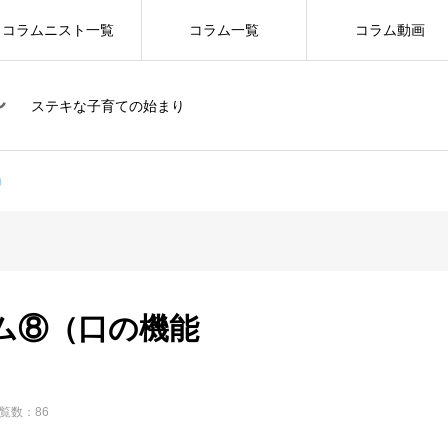
コラムニスト一覧
コラム一覧
コラム動画
ステキな子育ての始まり
）
ム⑧（口の機能
覧数：86