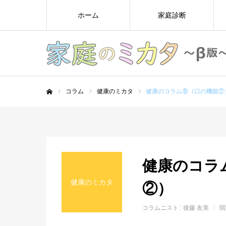
ホーム
家庭診断
コラム
健康のミカタ
健康のコラム⑧（口の機能②
ホーム
健康のコラ
健康のミカタ
②）
コラムニスト :
後藤 友美
閲