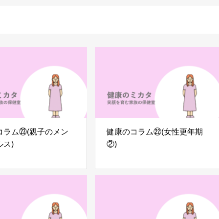
コラム㉓(親子のメン
健康のコラム㉒(女性更年期
ス)
②)