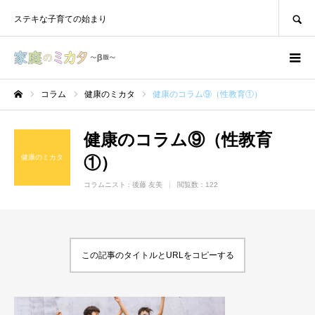
SEARCH
ステキな子育ての始まり
コラム
健康のミカタ
健康のコラム⑨（性教育①）
ホーム
健康のコラム⑨（性教育
健康のミカタ
①）
コラムニスト :
後藤 友美
閲覧数：122
この記事のタイトルとURLをコピーする