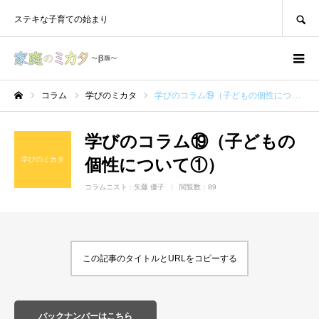
SEARCH
ステキな子育ての始まり
コラム
学びのミカタ
学びのコラム⑲（子どもの個性について①）
ホーム
学びのコラム⑲（子どもの
学びのミカタ
個性について①）
コラムニスト :
矢藤 優子
閲覧数：89
この記事のタイトルとURLをコピーする
バックナンバーはこちら