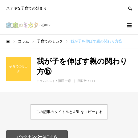
SEARCH
ステキな子育ての始まり
コラム
子育てのミカタ
我が子を伸ばす親の関わり方⑮
ホーム
我が子を伸ばす親の関わり
子育てのミカ
方⑮
タ
コラムニスト :
福澤 一彦
閲覧数：111
この記事のタイトルとURLをコピーする
バックナンバーはこちら