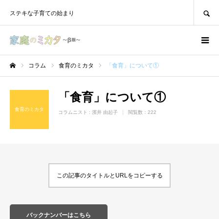
SEARCH
ステキな子育ての始まり
コラム
食育のミカタ
「食育」について①
ホーム
「食育」について①
食育のミカタ
コラムニスト :
濱井 由起子
閲覧数：222
この記事のタイトルとURLをコピーする
バックナンバーはこちら