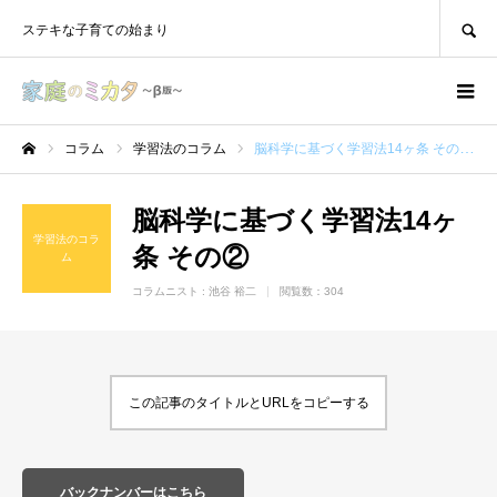
SEARCH
ステキな子育ての始まり
コラム
学習法のコラム
脳科学に基づく学習法14ヶ条 その②
ホーム
脳科学に基づく学習法14ヶ
学習法のコラ
条 その②
ム
コラムニスト :
池谷 裕二
閲覧数：304
この記事のタイトルとURLをコピーする
バックナンバーはこちら