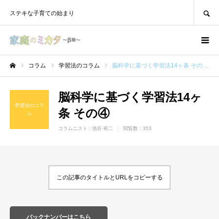
SEARCH
ステキな子育ての始まり
コラム
学習法のコラム
脳科学に基づく学習法14ヶ条 その④
ホーム
脳科学に基づく学習法14ヶ
学習法のコラ
条 その④
ム
コラムニスト :
池谷 裕二
閲覧数：353
この記事のタイトルとURLをコピーする
バックナンバーはこちら