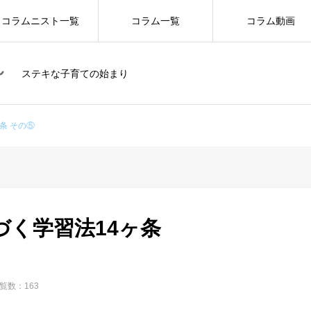
コラムニスト一覧
コラム一覧
コラム動画
ステキな子育ての始まり
条 その⑤
づく学習法14ヶ条
覧数：163