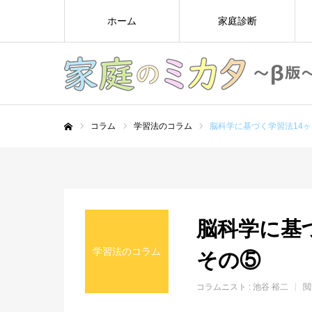
ホーム
家庭診断
コラム
学習法のコラム
脳科学に基づく学習法14ヶ
ホーム
脳科学に基
学習法のコラム
その⑤
コラムニスト :
池谷 裕二
閲