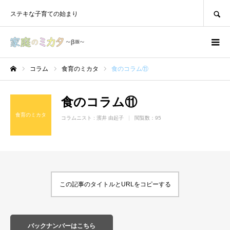
SEARCH
ステキな子育ての始まり
コラム
食育のミカタ
食のコラム⑪
ホーム
食のコラム⑪
食育のミカタ
コラムニスト :
濱井 由起子
閲覧数：95
この記事のタイトルとURLをコピーする
バックナンバーはこちら